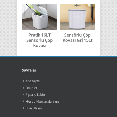
Pratik 16LT
Sensörlü Çöp
Sensör
Sensörlü Çöp
Kovası Gri 15Lt
Kovası G
Kovası
Sayfalar
Anasayfa
Ürünler
Sipariş Takip
Hesap Numaralarımız
Bize Ulaşın