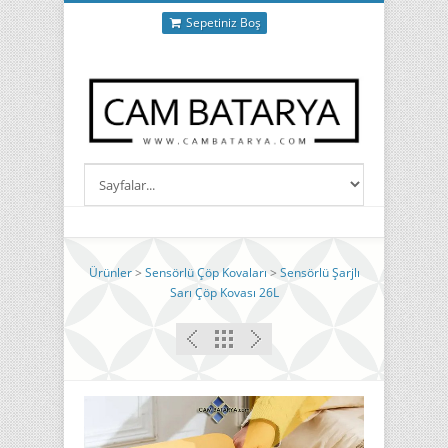
Sepetiniz Boş
Ürünler
>
Sensörlü Çöp Kovaları
>
Sensörlü Şarjlı
Sarı Çöp Kovası 26L