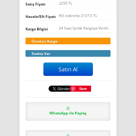
2250 TL
Satış Fiyatı
%5 indirimle
2137.5
TL
Havale/Eft Fiyatı
24 Saat İçinde Kargoya Verilir.
Kargo Bilgisi
Ücretsiz Kargo
Stokta Var
Save
WhatsApp ile Paylaş