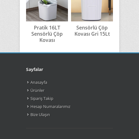
Pratik 16LT
Sensörlü Çöp
Sensör
Sensörlü Çöp
Kovası Gri 15Lt
Kovası G
Kovası
Sayfalar
Anasayfa
Ürünler
Sipariş Takip
Hesap Numaralarımız
Bize Ulaşın