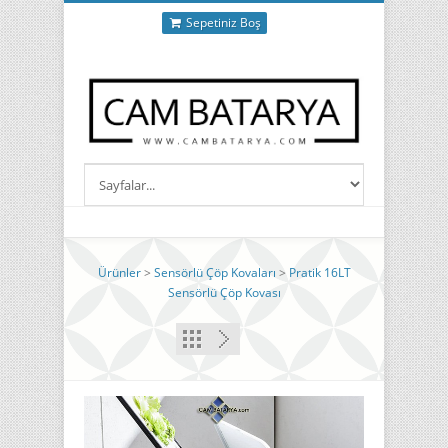
Sepetiniz Boş
Ürünler
>
Sensörlü Çöp Kovaları
>
Pratik 16LT
Sensörlü Çöp Kovası