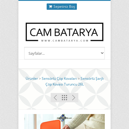
Sepetiniz Boş
Ürünler
>
Sensörlü Çöp Kovaları
>
Sensörlü Şarjlı
Çöp Kovası Turuncu 26L