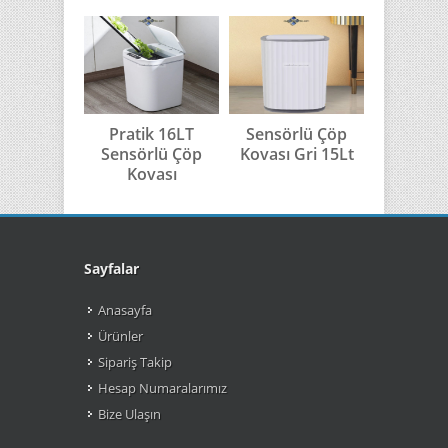
Pratik 16LT
Sensörlü Çöp
Sensör
Sensörlü Çöp
Kovası Gri 15Lt
Kovası G
Kovası
Sayfalar
Anasayfa
Ürünler
Sipariş Takip
Hesap Numaralarımız
Bize Ulaşın