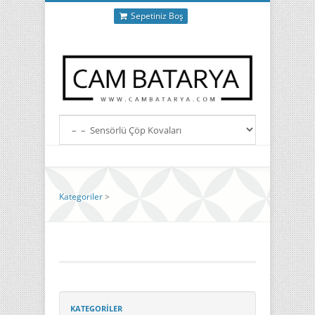
Sepetiniz Boş
Kategoriler
>
KATEGORILER