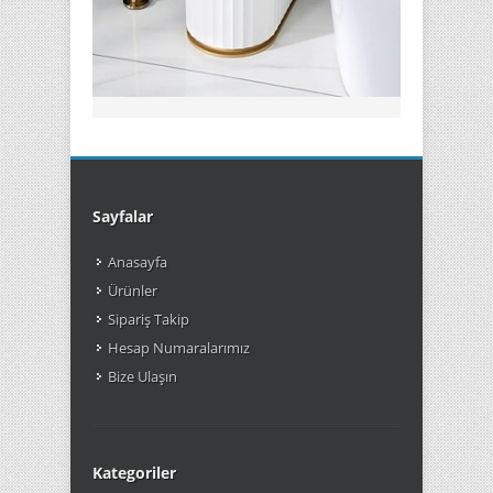
Sensörlü Çöp Kovası Gold 7lt
2160 TL
Satın Al
Sayfalar
Anasayfa
Ürünler
Sipariş Takip
Hesap Numaralarımız
Bize Ulaşın
Kategoriler