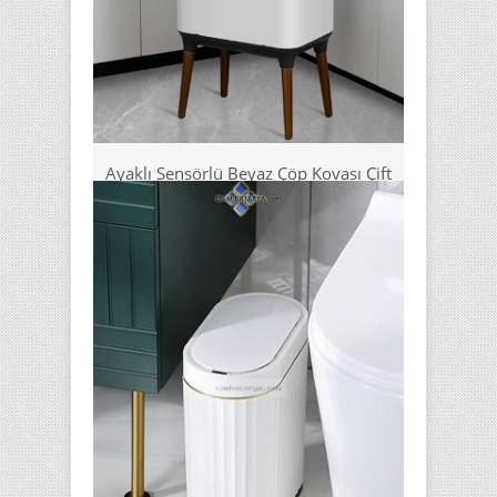
Ayaklı Sensörlü Beyaz Çöp Kovası Çift
Hazne 26L
17500 TL
Satın Al