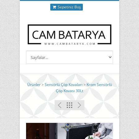
Sepetiniz Boş
Ürünler
>
Sensörlü Çöp Kovaları
>
Krom Sensörlü
Çöp Kovası 30Lt