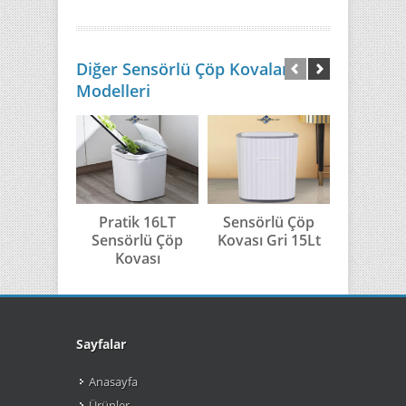
Diğer Sensörlü Çöp Kovaları
Modelleri
Pratik 16LT
Sensörlü Çöp
Sensör
Sensörlü Çöp
Kovası Gri 15Lt
Kovası G
Kovası
Sayfalar
Anasayfa
Ürünler