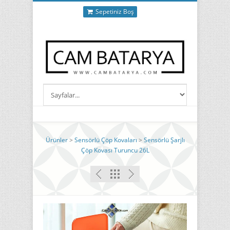
Sepetiniz Boş
Ürünler
>
Sensörlü Çöp Kovaları
>
Sensörlü Şarjlı
Çöp Kovası Turuncu 26L