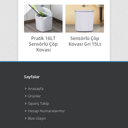
Pratik 16LT
Sensörlü Çöp
Sensör
Sensörlü Çöp
Kovası Gri 15Lt
Kovası G
Kovası
Sayfalar
Anasayfa
Ürünler
Sipariş Takip
Hesap Numaralarımız
Bize Ulaşın