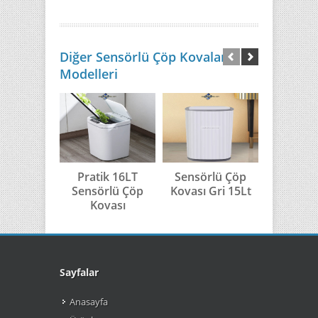
Diğer Sensörlü Çöp Kovaları
Modelleri
Pratik 16LT
Sensörlü Çöp
Sensör
Sensörlü Çöp
Kovası Gri 15Lt
Kovası G
Kovası
Sayfalar
Anasayfa