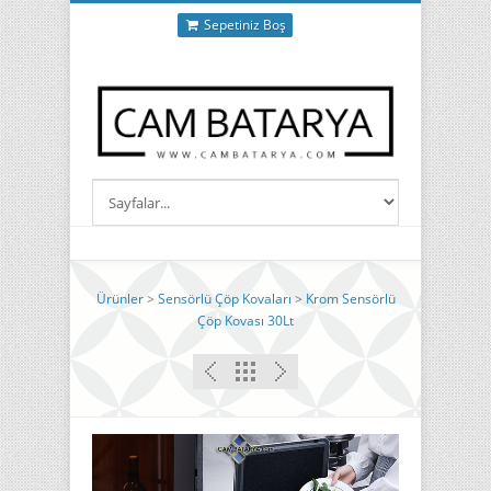
Sepetiniz Boş
Ürünler
>
Sensörlü Çöp Kovaları
>
Krom Sensörlü
Çöp Kovası 30Lt