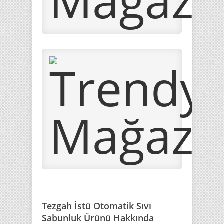
Tezgah Ìstü Otomatik Sıvı
Sabunluk Ürünü Hakkında