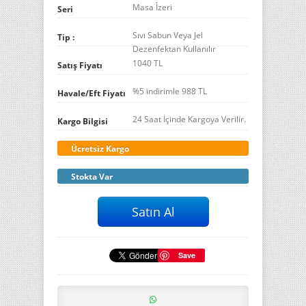
Masa Ìzeri
Seri
Sıvı Sabun Veya Jel
Tip :
Dezenfektan Kullanılır
1040 TL
Satış Fiyatı
%5 indirimle
988
TL
Havale/Eft Fiyatı
24 Saat İçinde Kargoya Verilir.
Kargo Bilgisi
Ücretsiz Kargo
Stokta Var
Save