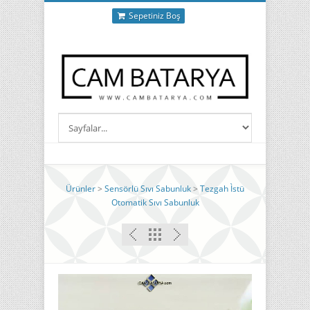
Sepetiniz Boş
Ürünler
>
Sensörlü Sıvı Sabunluk
>
Tezgah Ìstü
Otomatik Sıvı Sabunluk