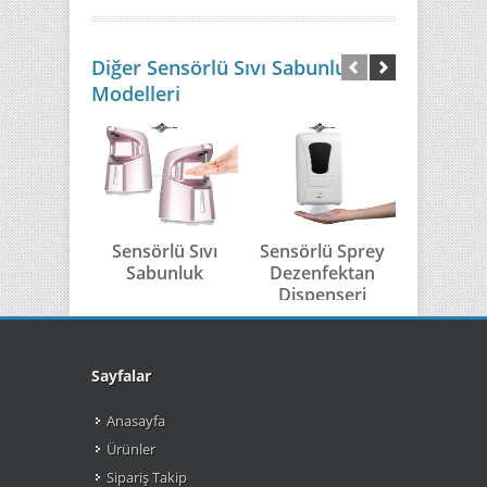
Diğer Sensörlü Sıvı Sabunluk
Modelleri
Sensörlü Sıvı
Sensörlü Sprey
Sensörl
Sabunluk
Dezenfektan
Sabu
Dispenseri
Sayfalar
Anasayfa
Ürünler
Sipariş Takip