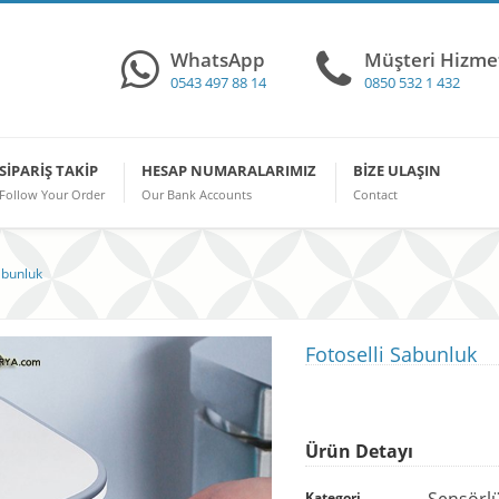
WhatsApp
Müşteri Hizmet
0543 497 88 14
0850 532 1 432
SIPARIŞ TAKIP
HESAP NUMARALARIMIZ
BIZE ULAŞIN
Follow Your Order
Our Bank Accounts
Contact
abunluk
Fotoselli Sabunluk
Ürün Detayı
Sensörlü
Kategori