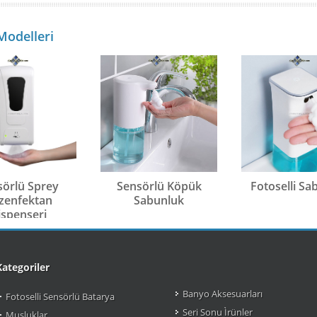
Modelleri
sörlü Sprey
Sensörlü Köpük
Fotoselli Sa
zenfektan
Sabunluk
ispenseri
Kategoriler
Banyo Aksesuarları
Fotoselli Sensörlü Batarya
Seri Sonu Ìrünler
Musluklar