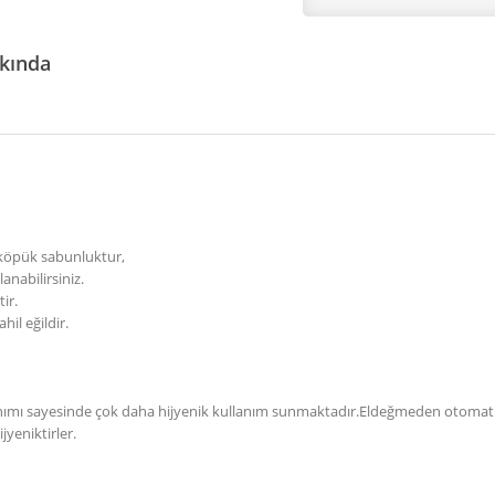
kkında
ı köpük sabunluktur,
anabilirsiniz.
tir.
ahil eğildir.
nımı sayesinde çok daha hijyenik kullanım sunmaktadır.Eldeğmeden otomatik 
jyeniktirler.