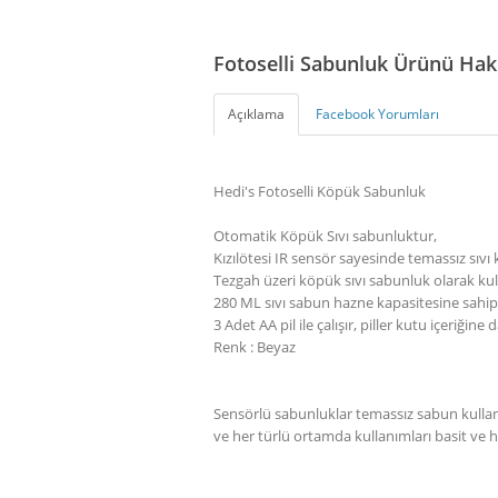
Fotoselli Sabunluk Ürünü Ha
Açıklama
Facebook Yorumları
Hedi's Fotoselli Köpük Sabunluk
Otomatik
Köpük
Sıvı sabunluktur,
Kızılötesi IR sensör sayesinde temassız sıv
Tezgah üzeri köpük sıvı sabunluk olarak kull
280 ML sıvı sabun hazne kapasitesine sahip
3 Adet AA pil ile çalışır, piller kutu içeriğine d
Renk : Beyaz
Sensörlü sabunluklar temassız sabun kulla
ve her türlü ortamda kullanımları basit ve hi