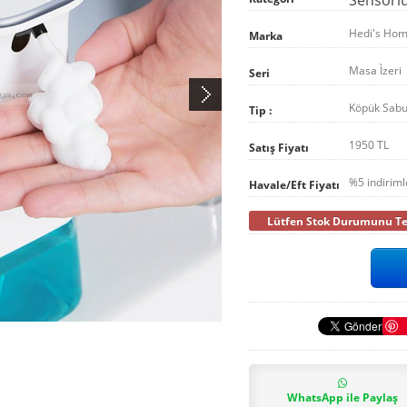
Hedi's Ho
Marka
Masa Ìzeri
Seri
Köpük Sabun
Tip :
1950 TL
Satış Fiyatı
%5 indirim
Havale/Eft Fiyatı
Lütfen Stok Durumunu Tel
WhatsApp ile Paylaş