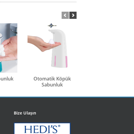
bunluk
Otomatik Köpük
Tezgah Ìstü Otomati
Sabunluk
Sıvı Sabunluk
Bize Ulaşın