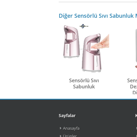
Diğer Sensörlü Sıvı Sabunluk 
Sensörlü Sıvı
Sen
Sabunluk
De
D
Sayfalar
Anasayfa
Ürünler