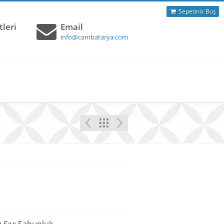
Sepetiniz Boş
leri
Email
info@cambatarya.com
 Sıvı Sabunluk