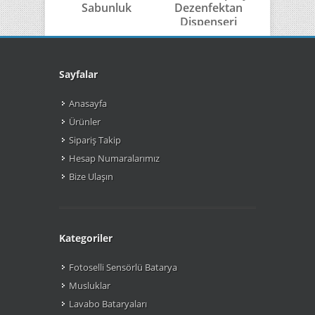
Sabunluk
Dezenfektan
Sabu
Dispenseri
Sayfalar
Anasayfa
Ürünler
Sipariş Takip
Hesap Numaralarımız
Bize Ulaşın
Kategoriler
Fotoselli Sensörlü Batarya
Musluklar
Lavabo Bataryaları