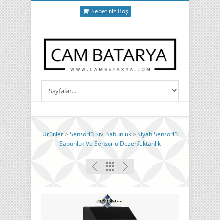
Sepetiniz Boş
Ürünler
>
Sensörlü Sıvı Sabunluk
>
Siyah Sensörlü
Sabunluk Ve Sensörlü Dezenfektanlık