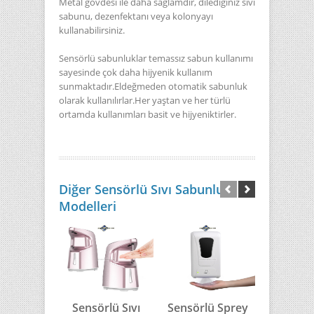
Metal gövdesi ile daha sağlamdır, dilediğiniz sıvı
sabunu, dezenfektanı veya kolonyayı
kullanabilirsiniz.
Sensörlü sabunluklar temassız sabun kullanımı
sayesinde çok daha hijyenik kullanım
sunmaktadır.Eldeğmeden otomatik sabunluk
olarak kullanılırlar.Her yaştan ve her türlü
ortamda kullanımları basit ve hijyeniktirler.
Diğer Sensörlü Sıvı Sabunluk
Modelleri
Sensörlü Sıvı
Sensörlü Sprey
Sensörl