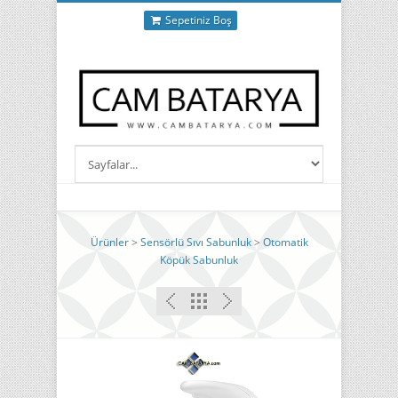
Sepetiniz Boş
Ürünler
>
Sensörlü Sıvı Sabunluk
>
Otomatik
Köpük Sabunluk