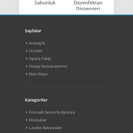
Sabunluk
Dezenfektan
Sabu
Dispenseri
Sayfalar
Anasayfa
Ürünler
Sipariş Takip
Hesap Numaralarımız
Bize Ulaşın
Kategoriler
Fotoselli Sensörlü Batarya
Musluklar
Lavabo Bataryaları