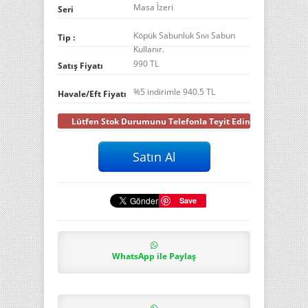
Masa Ìzeri
Seri
Köpük Sabunluk Sıvı Sabun
Tip :
Kullanır.
990 TL
Satış Fiyatı
%5 indirimle
940.5
TL
Havale/Eft Fiyatı
Lütfen Stok Durumunu Telefonla Teyit Ediniz
Save
WhatsApp ile Paylaş