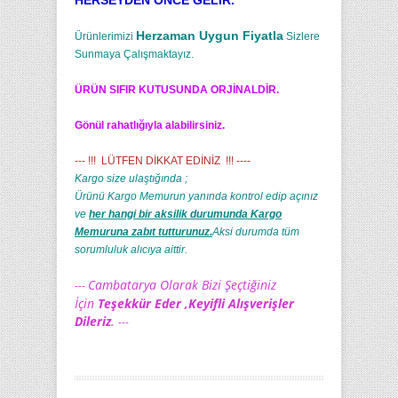
HERSEYDEN ONCE GELIR.
Herzaman Uygun Fiyatla
Ürünlerimizi
Sizlere
Sunmaya Çalışmaktayız.
ÜRÜN SIFIR KUTUSUNDA ORJİNALDİR.
Gönül rahatlığıyla alabilirsiniz.
--- !!! LÜTFEN DİKKAT EDİNİZ !!! ----
Kargo size ulaştığında ;
Ürünü Kargo Memurun yanında kontrol edip açınız
ve
her hangi bir aksilik durumunda Kargo
Memuruna zabıt tutturunuz.
Aksi durumda tüm
sorumluluk alıcıya aittir.
Cambatarya Olarak Bizi Şeçtiğiniz
---
İçin
Teşekkür Eder ,Keyifli Alışverişler
Dileriz
.
---