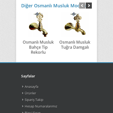
Diğer Osmanlı Musluk Modelleri
Osmanlı Musluk
Osmanlı Musluk
Osmanlı 
Bahçe Tip
Tuğra Damgalı
Kurt T
Rekorlu
Sayfalar
Anasayfa
Ürünler
Sipariş Takip
Hesap Numaralarımız
Bize Ulaşın