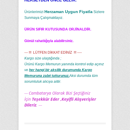
HERSEYDEN ONCE GELIR.
Herzaman Uygun Fiyatla
Ürünlerimizi
Sizlere
Sunmaya Çalışmaktayız.
ÜRÜN SIFIR KUTUSUNDA ORJİNALDİR.
Gönül rahatlığıyla alabilirsiniz.
--- !!! LÜTFEN DİKKAT EDİNİZ !!! ----
Kargo size ulaştığında ;
Ürünü Kargo Memurun yanında kontrol edip açınız
ve
her hangi bir aksilik durumunda Kargo
Memuruna zabıt tutturunuz.
Aksi durumda tüm
sorumluluk alıcıya aittir.
Cambatarya Olarak Bizi Şeçtiğiniz
---
İçin
Teşekkür Eder ,Keyifli Alışverişler
Dileriz
.
---