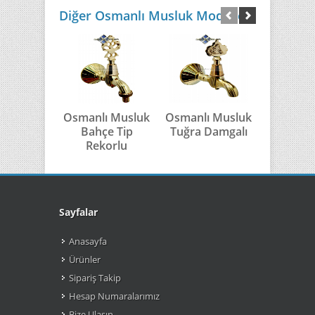
Diğer Osmanlı Musluk Modelleri
Osmanlı Musluk
Osmanlı Musluk
Osmanlı 
Bahçe Tip
Tuğra Damgalı
Kurt T
Rekorlu
Sayfalar
Anasayfa
Ürünler
Sipariş Takip
Hesap Numaralarımız
Bize Ulaşın