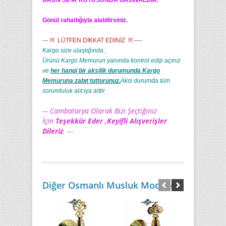
ÜRÜN SIFIR KUTUSUNDA ORJİNALDİR.
Gönül rahatlığıyla alabilirsiniz.
--- !!! LÜTFEN DİKKAT EDİNİZ !!! ----
Kargo size ulaştığında ;
Ürünü Kargo Memurun yanında kontrol edip açınız
ve
her hangi bir aksilik durumunda Kargo
Memuruna zabıt tutturunuz.
Aksi durumda tüm
sorumluluk alıcıya aittir.
Cambatarya Olarak Bizi Şeçtiğiniz
---
İçin
Teşekkür Eder ,Keyifli Alışverişler
Dileriz
.
---
Diğer Osmanlı Musluk Modelleri