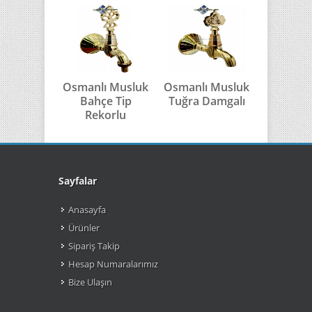
Osmanlı Musluk
Osmanlı Musluk
Osmanlı 
Bahçe Tip
Tuğra Damgalı
Kurt T
Rekorlu
Sayfalar
Anasayfa
Ürünler
Sipariş Takip
Hesap Numaralarımız
Bize Ulaşın