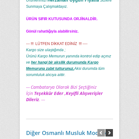
Herzaman Uygun Fiyatla
Ürünlerimizi
Sizlere
Sunmaya Çalışmaktayız.
ÜRÜN SIFIR KUTUSUNDA ORJİNALDİR.
Gönül rahatlığıyla alabilirsiniz.
--- !!! LÜTFEN DİKKAT EDİNİZ !!! ----
Kargo size ulaştığında ;
Ürünü Kargo Memurun yanında kontrol edip açınız
ve
her hangi bir aksilik durumunda Kargo
Memuruna zabıt tutturunuz.
Aksi durumda tüm
sorumluluk alıcıya aittir.
Cambatarya Olarak Bizi Şeçtiğiniz
---
İçin
Teşekkür Eder ,Keyifli Alışverişler
Dileriz
.
---
Diğer Osmanlı Musluk Modelleri