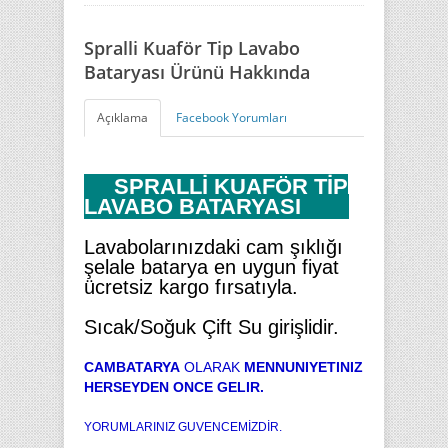
Spralli Kuaför Tip Lavabo
Bataryası Ürünü Hakkında
Açıklama
Facebook Yorumları
SPRALLİ KUAFÖR TİP
LAVABO BATARYASI
Lavabolarınızdaki cam şıklığı
şelale batarya en uygun fiyat
ücretsiz kargo fırsatıyla.
Sıcak/Soğuk Çift Su girişlidir.
CAMBATARYA
OLARAK
MENNUNIYETINIZ
HERSEYDEN ONCE GELIR.
YORUMLARINIZ GUVENCEMİZDİR.