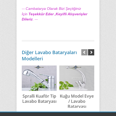
Cambatarya Olarak Bizi Şeçtiğiniz
---
İçin
Teşekkür Eder ,Keyifli Alışverişler
Dileriz
.
---
Diğer Lavabo Bataryaları
Modelleri
Spralli Kuaför Tip
Kuğu Model Evye
Kuğu 
Lavabo Bataryası
/ Lavabo
Model 
Bataryası
Banyo Ba