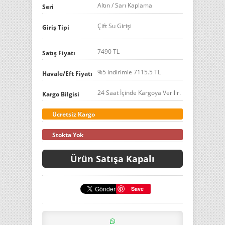
Altın / Sarı Kaplama
Seri
Çift Su Girişi
Giriş Tipi
7490 TL
Satış Fiyatı
%5 indirimle
7115.5
TL
Havale/Eft Fiyatı
24 Saat İçinde Kargoya Verilir.
Kargo Bilgisi
Ücretsiz Kargo
Stokta Yok
Ürün Satışa Kapalı
Save