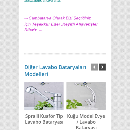
sorumluluk alıcıya aittir.
Cambatarya Olarak Bizi Şeçtiğiniz
---
İçin
Teşekkür Eder ,Keyifli Alışverişler
Dileriz
.
---
Diğer Lavabo Bataryaları
Modelleri
Spralli Kuaför Tip
Kuğu Model Evye
Kuğu 
Lavabo Bataryası
/ Lavabo
Model 
Bataryası
Banyo Ba