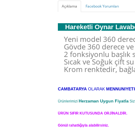
Açıklama
Facebook Yorumları
Hareketli Oynar Lav
Yeni model 360 derec
Gövde 360 derece ve 
2 fonksiyonlu başlık s
Sıcak ve Soğuk çift su g
Krom renktedir, bağla
CAMBATARYA
OLARAK
MENNUNIYETI
Herzaman Uygun Fiyatla
Ürünlerimizi
Siz
ÜRÜN SIFIR KUTUSUNDA ORJİNALDİR.
Gönül rahatlığıyla alabilirsiniz.