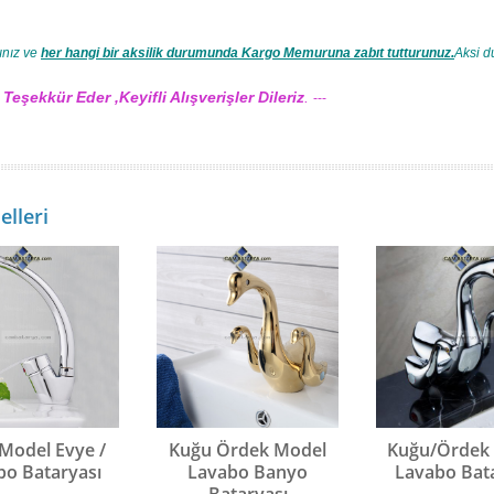
ınız ve
her hangi bir aksilik durumunda Kargo Memuruna zabıt tutturunuz.
Aksi d
n
Teşekkür Eder ,Keyifli Alışverişler Dileriz
.
---
lleri
Model Evye /
Kuğu Ördek Model
Kuğu/Ördek
bo Bataryası
Lavabo Banyo
Lavabo Bat
Bataryası