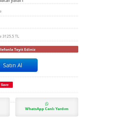
e
le
3125.5
TL
efonla Teyit Ediniz
Save
WhatsApp Canlı Yardım