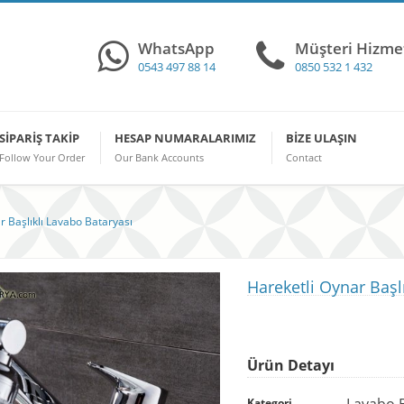
WhatsApp
Müşteri Hizmet
0543 497 88 14
0850 532 1 432
SIPARIŞ TAKIP
HESAP NUMARALARIMIZ
BIZE ULAŞIN
Follow Your Order
Our Bank Accounts
Contact
r Başlıklı Lavabo Bataryası
Hareketli Oynar Başl
Ürün Detayı
Lavabo B
Kategori