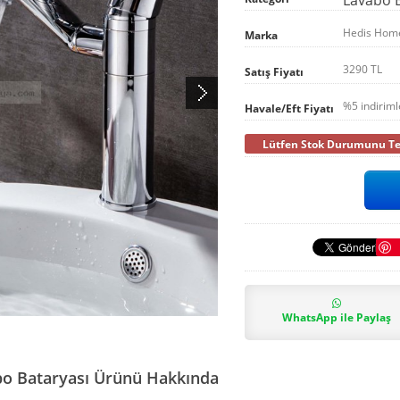
Hedis Hom
Marka
3290 TL
Satış Fiyatı
%5 indirim
Havale/Eft Fiyatı
Lütfen Stok Durumunu Tel
WhatsApp ile Paylaş
abo Bataryası Ürünü Hakkında