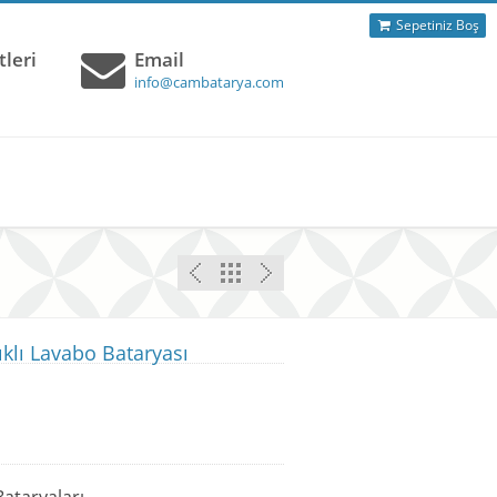
Sepetiniz Boş
leri
Email
info@cambatarya.com
ıklı Lavabo Bataryası
ataryaları