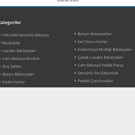
Kategoriler
Banyo Aksesuarları
Fotoselli Sensörlü Batarya
Seri Sonu Ìrünler
Musluklar
Endüstriyel Mutfak Bataryaları
Lavabo Bataryaları
Çanak Lavabo Bataryaları
Cam Batarya Musluk
Cam Batarya Yedek Parça
Duş Setleri
Sensörlü Sıvı Sabunluk
Banyo Bataryaları
Pedallı Çöp Kovaları
Farklı Ìrünler
Pratik Çöp Kovaları
Mutfak Bataryası Modelleri
Sensörlü Çöp Kovaları
Osmanlı Musluk
Çok Amaçlı Organizer
Taharet Muslukları
m Batarya Armatürleri.