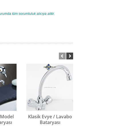
urumda tüm sorumluluk alıcıya aittir.
 Model
Klasik Evye / Lavabo
Klasik Evye / Lavab
aryası
Bataryası
Bataryası