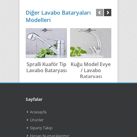
Diğer Lavabo Bataryaları
Modelleri
Spralli Kuaför Tip
Kuğu Model Evye
Kuğu 
Lavabo Bataryası
/ Lavabo
Model 
Bataryası
Banyo Ba
Sayfalar
Anasayfa
Ürünler
Sipariş Takip
Hesap Numaralarımız