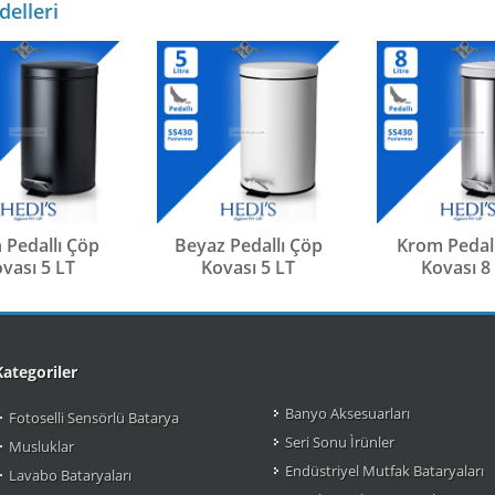
delleri
 Pedallı Çöp
Beyaz Pedallı Çöp
Krom Pedall
vası 5 LT
Kovası 5 LT
Kovası 8
Kategoriler
Banyo Aksesuarları
Fotoselli Sensörlü Batarya
Seri Sonu Ìrünler
Musluklar
Endüstriyel Mutfak Bataryaları
Lavabo Bataryaları