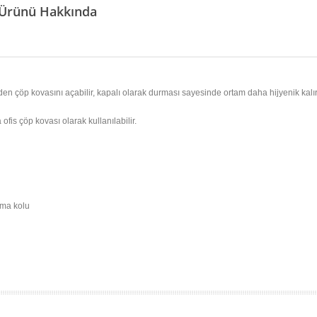
T Ürünü Hakkında
en çöp kovasını açabilir, kapalı olarak durması sayesinde ortam daha hijyenik kalır
fis çöp kovası olarak kullanılabilir.
tma kolu