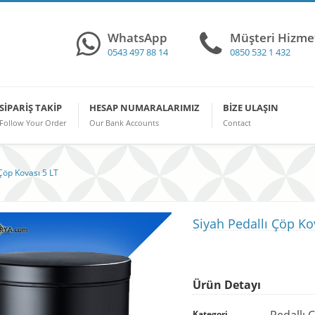
WhatsApp
Müşteri Hizmet
0543 497 88 14
0850 532 1 432
SIPARIŞ TAKIP
HESAP NUMARALARIMIZ
BIZE ULAŞIN
Follow Your Order
Our Bank Accounts
Contact
 Çöp Kovası 5 LT
Siyah Pedallı Çöp Ko
Ürün Detayı
Pedallı 
Kategori