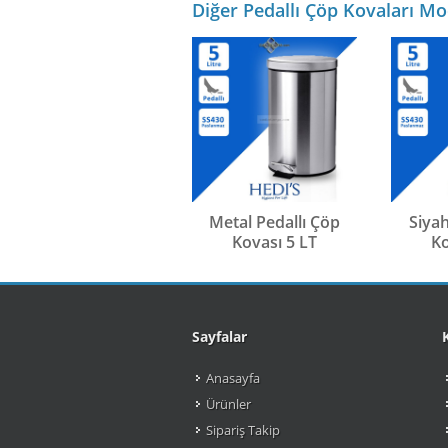
Diğer Pedallı Çöp Kovaları Mo
Metal Pedallı Çöp
Siyah
Kovası 5 LT
Ko
Sayfalar
Anasayfa
Ürünler
Sipariş Takip