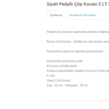
Siyah Pedallı Çöp Kovası 5 L
Açıklama
Facebook Yorumları
Pedallı çöp kovaları sayesinde elleriniz değmed
Banyo Çöp Kovası , Mutfak için çöp kovası veya o
Paslanmaz yapısı ile hijyenik çöp kovasıdır.
430 parlak paslanmaz çelik
Koruyucu plastik taban
Kolayca çıkarılabilen plastik iç kova ve
Çelik tu
5 Litre
Siyah Çöp Kovası
Çap : 18 cm , Yükseklik : 29 cm