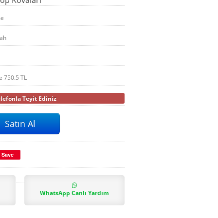
me
yah
le
750.5
TL
efonla Teyit Ediniz
Save
WhatsApp Canlı Yardım