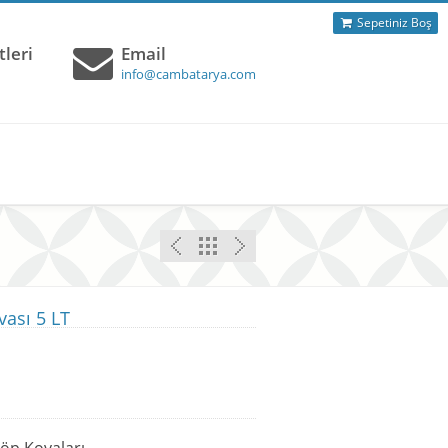
Sepetiniz Boş
leri
Email
info@cambatarya.com
vası 5 LT
Çöp Kovaları