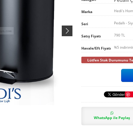
Hedi's Ho
Marka
Pedallı - Si
Seri
790 TL
Satış Fiyatı
%5 indirim
Havale/Eft Fiyatı
Lütfen Stok Durumunu Tel
WhatsApp ile Paylaş