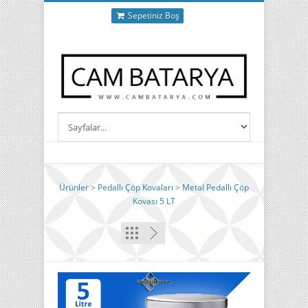
Sepetiniz Boş
Ürünler
>
Pedallı Çöp Kovaları
>
Metal Pedallı Çöp
Kovası 5 LT