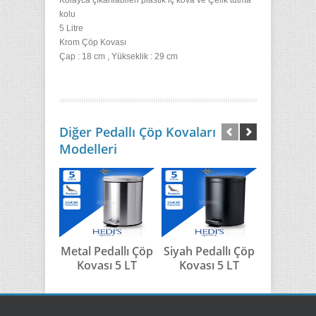
Kolayca çıkarılabilen plastik iç kova ve
Çelik tutma
kolu
5 Litre
Krom Çöp Kovası
Çap : 18 cm , Yükseklik : 29 cm
Diğer Pedallı Çöp Kovaları
Modelleri
Metal Pedallı Çöp
Siyah Pedallı Çöp
Beyaz Ped
Kovası 5 LT
Kovası 5 LT
Kovası