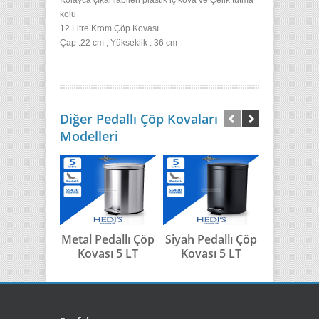
Kolayca çıkarılabilen plastik iç kova ve
Çelik tutma
kolu
12 Litre Krom Çöp Kovası
Çap :22 cm , Yükseklik : 36 cm
Diğer Pedallı Çöp Kovaları
Modelleri
Metal Pedallı Çöp
Siyah Pedallı Çöp
Beyaz Ped
Kovası 5 LT
Kovası 5 LT
Kovası