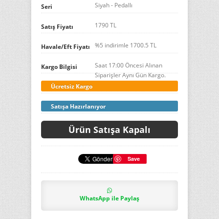
Siyah - Pedallı
Seri
1790 TL
Satış Fiyatı
%5 indirimle
1700.5
TL
Havale/Eft Fiyatı
Saat 17:00 Öncesi Alınan
Kargo Bilgisi
Siparişler Aynı Gün Kargo.
Ücretsiz Kargo
Satışa Hazırlanıyor
Ürün Satışa Kapalı
Save
WhatsApp ile Paylaş