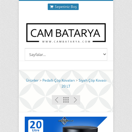
Sepetiniz Boş
Ürünler
>
Pedallı Çöp Kovaları
>
Siyah Çöp Kovası
20 LT