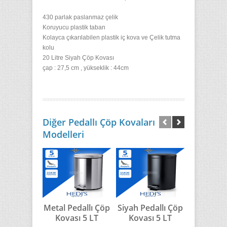
430 parlak paslanmaz çelik
Koruyucu plastik taban
Kolayca çıkarılabilen plastik iç kova ve
Çelik tutma
kolu
20 Litre Siyah Çöp Kovası
çap : 27,5 cm , yükseklik : 44cm
Diğer Pedallı Çöp Kovaları
Modelleri
Metal Pedallı Çöp
Siyah Pedallı Çöp
Beyaz Ped
Kovası 5 LT
Kovası 5 LT
Kovası