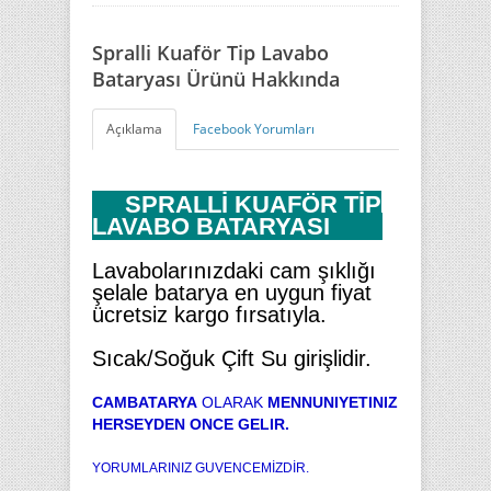
Spralli Kuaför Tip Lavabo
Bataryası Ürünü Hakkında
Açıklama
Facebook Yorumları
SPRALLİ KUAFÖR TİP
LAVABO BATARYASI
Lavabolarınızdaki cam şıklığı
şelale batarya en uygun fiyat
ücretsiz kargo fırsatıyla.
Sıcak/Soğuk Çift Su girişlidir.
CAMBATARYA
OLARAK
MENNUNIYETINIZ
HERSEYDEN ONCE GELIR.
YORUMLARINIZ GUVENCEMİZDİR.