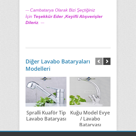
Cambatarya Olarak Bizi Şeçtiğiniz
---
İçin
Teşekkür Eder ,Keyifli Alışverişler
Dileriz
.
---
Diğer Lavabo Bataryaları
Modelleri
Spralli Kuaför Tip
Kuğu Model Evye
Kuğu 
Lavabo Bataryası
/ Lavabo
Model 
Bataryası
Banyo Ba