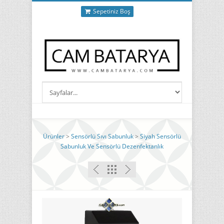
Sepetiniz Boş
Ürünler
>
Sensörlü Sıvı Sabunluk
>
Siyah Sensörlü
Sabunluk Ve Sensörlü Dezenfektanlık