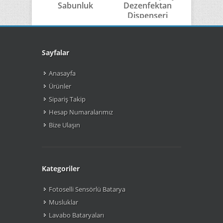
Sabunluk
Dezenfektan
Sabu
Dispenseri
Sayfalar
Anasayfa
Ürünler
Sipariş Takip
Hesap Numaralarımız
Bize Ulaşın
Kategoriler
Fotoselli Sensörlü Batarya
Musluklar
Lavabo Bataryaları