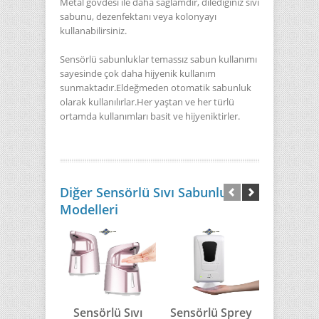
Metal gövdesi ile daha sağlamdır, dilediğiniz sıvı
sabunu, dezenfektanı veya kolonyayı
kullanabilirsiniz.
Sensörlü sabunluklar temassız sabun kullanımı
sayesinde çok daha hijyenik kullanım
sunmaktadır.Eldeğmeden otomatik sabunluk
olarak kullanılırlar.Her yaştan ve her türlü
ortamda kullanımları basit ve hijyeniktirler.
Diğer Sensörlü Sıvı Sabunluk
Modelleri
Sensörlü Sıvı
Sensörlü Sprey
Sensörl