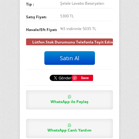
Şelale Lavabo Bataryaları
Tip :
5300 TL
Satış Fiyatı
%5 indirimle
5035
TL
Havale/Eft Fiyatı
Lütfen Stok Durumunu Telefonla Teyit Ediniz
Save
WhatsApp ile Paylaş
WhatsApp Canlı Yardım