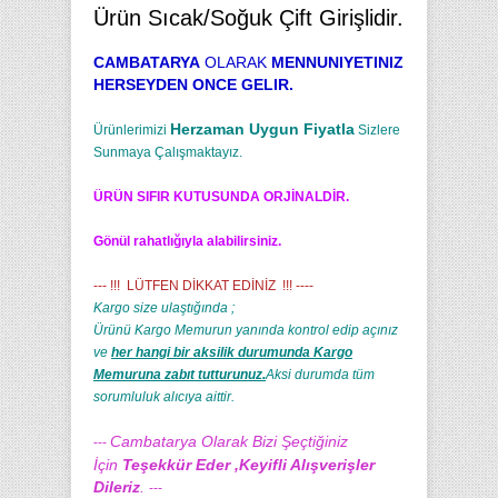
Ürün Sıcak/Soğuk Çift Girişlidir.
CAMBATARYA
OLARAK
MENNUNIYETINIZ
HERSEYDEN ONCE GELIR.
Herzaman Uygun Fiyatla
Ürünlerimizi
Sizlere
Sunmaya Çalışmaktayız.
ÜRÜN SIFIR KUTUSUNDA ORJİNALDİR.
Gönül rahatlığıyla alabilirsiniz.
--- !!! LÜTFEN DİKKAT EDİNİZ !!! ----
Kargo size ulaştığında ;
Ürünü Kargo Memurun yanında kontrol edip açınız
ve
her hangi bir aksilik durumunda Kargo
Memuruna zabıt tutturunuz.
Aksi durumda tüm
sorumluluk alıcıya aittir.
Cambatarya Olarak Bizi Şeçtiğiniz
---
İçin
Teşekkür Eder ,Keyifli Alışverişler
Dileriz
.
---