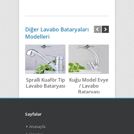
Diğer Lavabo Bataryaları
Modelleri
Spralli Kuaför Tip
Kuğu Model Evye
Kuğu 
Lavabo Bataryası
/ Lavabo
Model 
Bataryası
Banyo Ba
Sayfalar
Anasayfa