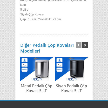
Kolayca çıkarılabilen plastik iç kova ve
Çelik tutma
kolu
5 Litre
Siyah Çöp Kovası
Çap : 18 cm , Yükseklik : 29 cm
Diğer Pedallı Çöp Kovaları
Modelleri
Metal Pedallı Çöp
Siyah Pedallı Çöp
Beyaz Ped
Kovası 5 LT
Kovası 5 LT
Kovası