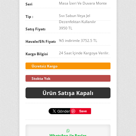
Masa Ìzeri Ve Duvara Monte
Seri
Sıvı Sabun Veya Jel
Tip :
Dezenfektan Kullanılır
3950 TL
Satış Fiyatı
%5 indirimle
3752.5
TL
Havale/Eft Fiyatı
24 Saat İçinde Kargoya Verilir.
Kargo Bilgisi
Ücretsiz Kargo
Stokta Yok
Ürün Satışa Kapalı
Save
WhatsApp ile Paylaş