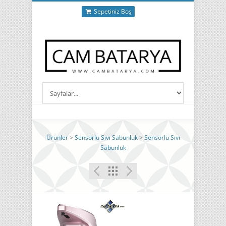
Sepetiniz Boş
Ürünler
>
Sensörlü Sıvı Sabunluk
>
Sensörlü Sıvı
Sabunluk