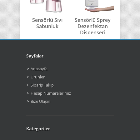
Sensörlü Sıvı
Sensörlü Sprey
Sensörl
Sabunluk
Dezenfektan
Sabu
Dispenseri
Sayfalar
Anasayfa
Ürünler
Sipariş Takip
Hesap Numaralarımız
Bize Ulaşın
Kategoriler