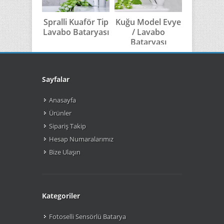
Spralli Kuaför Tip
Kuğu Model Evye
Kuğu 
Lavabo Bataryası
/ Lavabo
Model 
Bataryası
Banyo Ba
Sayfalar
Anasayfa
Ürünler
Sipariş Takip
Hesap Numaralarımız
Bize Ulaşın
Kategoriler
Fotoselli Sensörlü Batarya