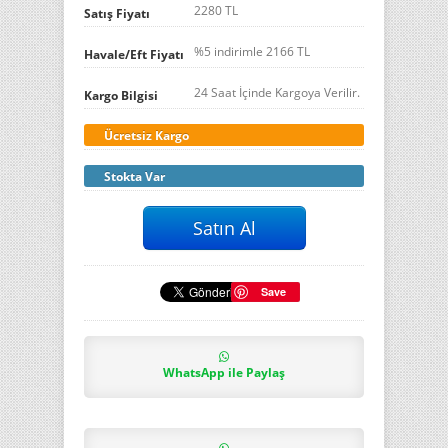
2280 TL
Satış Fiyatı
%5 indirimle
2166
TL
Havale/Eft Fiyatı
24 Saat İçinde Kargoya Verilir.
Kargo Bilgisi
Ücretsiz Kargo
Stokta Var
Save
WhatsApp ile Paylaş