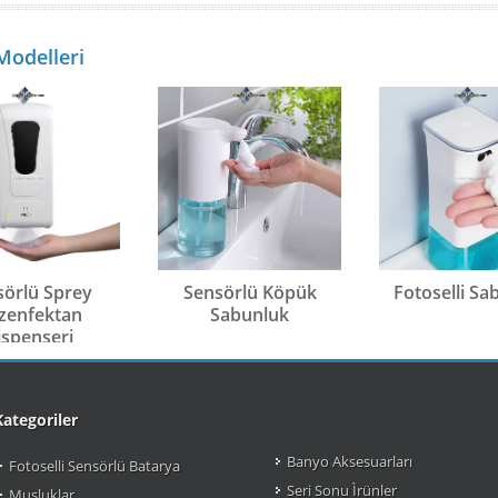
Modelleri
sörlü Sprey
Sensörlü Köpük
Fotoselli Sa
zenfektan
Sabunluk
ispenseri
Kategoriler
Banyo Aksesuarları
Fotoselli Sensörlü Batarya
Seri Sonu Ìrünler
Musluklar