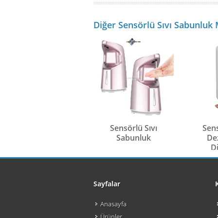
Diğer Sensörlü Sıvı Sabunluk 
Sensörlü Sıvı
Sen
Sabunluk
De
D
Sayfalar
Anasayfa
Ürünler