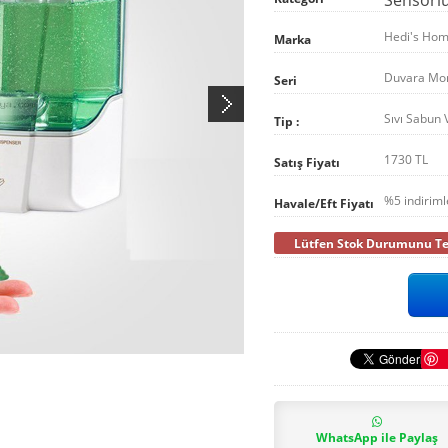
Hedi's Ho
Marka
Duvara Mo
Seri
Sıvı Sabun 
Tip :
1730 TL
Satış Fiyatı
%5 indirim
Havale/Eft Fiyatı
Lütfen Stok Durumunu Tel
WhatsApp ile Paylaş