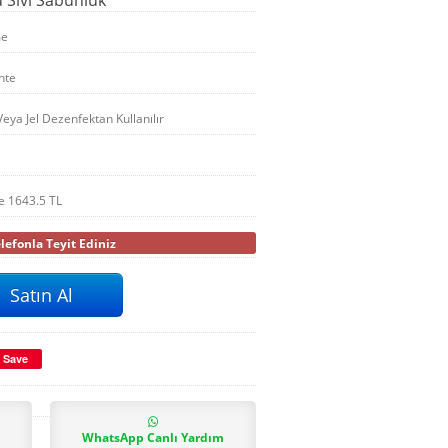
me
nte
Veya Jel Dezenfektan Kullanılır
le
1643.5
TL
efonla Teyit Ediniz
Save
WhatsApp Canlı Yardım