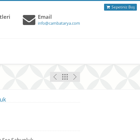
Sepetiniz Boş
leri
Email
info@cambatarya.com
luk
 Sıvı Sabunluk