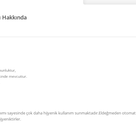
ü Hakkında
bunluktur,
sinde mevcuttur.
.
nımı sayesinde çok daha hijyenik kullanım sunmaktadır.Eldeğmeden otomatik 
jyeniktirler.