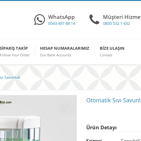
WhatsApp
Müşteri Hizmet
0543 497 88 14
0850 532 1 432
SIPARIŞ TAKIP
HESAP NUMARALARIMIZ
BIZE ULAŞIN
Follow Your Order
Our Bank Accounts
Contact
ıvı Savunluk
Otomatik Sıvı Savun
Ürün Detayı
Sensörlü
Kategori