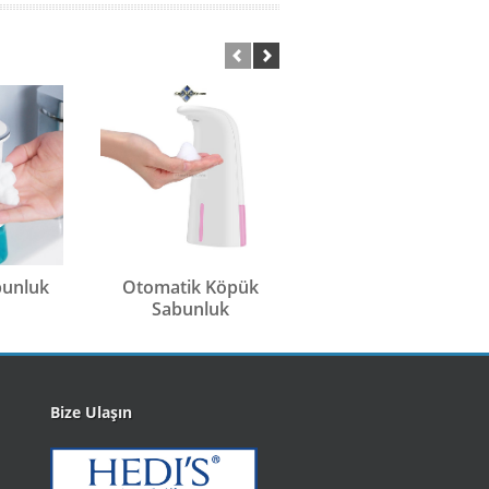
bunluk
Otomatik Köpük
Tezgah Ìstü Otomati
Sabunluk
Sıvı Sabunluk
Bize Ulaşın