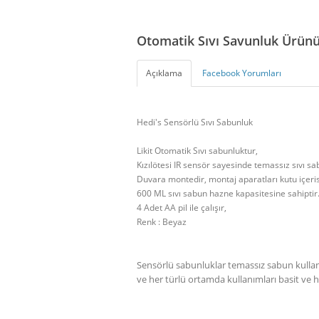
Otomatik Sıvı Savunluk Ürün
Açıklama
Facebook Yorumları
Hedi's Sensörlü Sıvı Sabunluk
Likit Otomatik Sıvı sabunluktur,
Kızılötesi IR sensör sayesinde temassız sıvı sa
Duvara montedir, montaj aparatları kutu içeri
600 ML sıvı sabun hazne kapasitesine sahiptir
4 Adet AA pil ile çalışır,
Renk : Beyaz
Sensörlü sabunluklar temassız sabun kulla
ve her türlü ortamda kullanımları basit ve hi