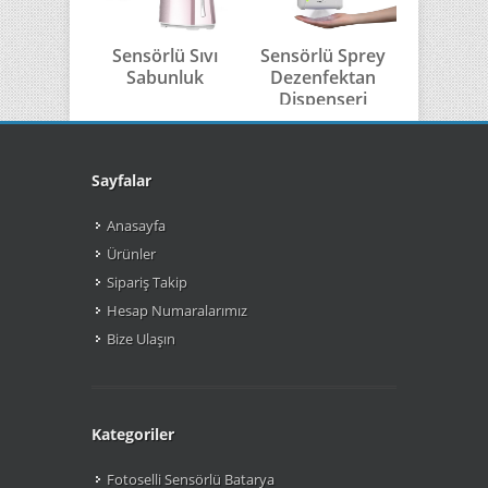
Sensörlü Sıvı
Sensörlü Sprey
Sensörl
Sabunluk
Dezenfektan
Sabu
Dispenseri
Sayfalar
Anasayfa
Ürünler
Sipariş Takip
Hesap Numaralarımız
Bize Ulaşın
Kategoriler
Fotoselli Sensörlü Batarya