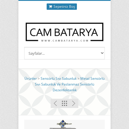
Sepetiniz Boş
Ürünler
>
Sensörlü Sıvı Sabunluk
>
Metal Sensörlü
Sıvı Sabunluk Ve Paslanmaz Sensörlü
Dezenfektanlık