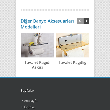
Diğer Banyo Aksesuarları
Modelleri
Tuvalet Kağıdı
Tuvalet Kağıtlığı
Antik E
Askısı
Tuvalet K
Sayfalar
Anasayfa
Ürünler