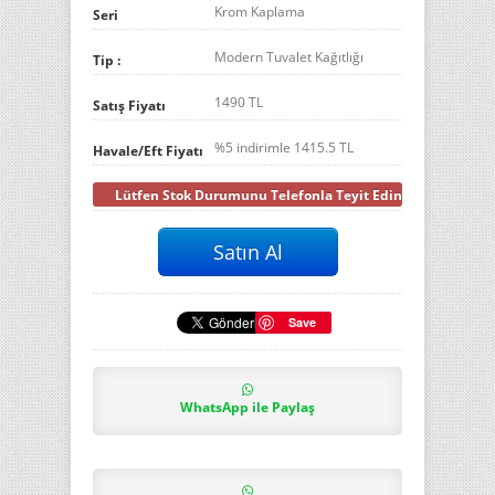
Krom Kaplama
Seri
Modern Tuvalet Kağıtlığı
Tip :
1490 TL
Satış Fiyatı
%5 indirimle
1415.5
TL
Havale/Eft Fiyatı
Lütfen Stok Durumunu Telefonla Teyit Ediniz
Save
WhatsApp ile Paylaş