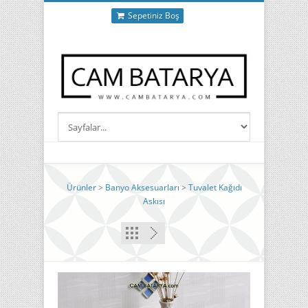
Sepetiniz Boş
Ürünler
>
Banyo Aksesuarları
>
Tuvalet Kağıdı
Askısı