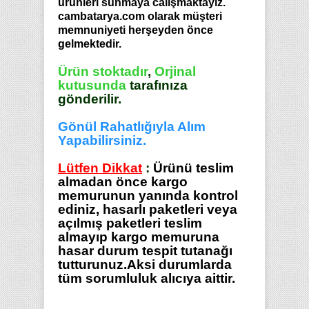
ürünleri sunmaya calışmaktayız.
cambatarya.com olarak müşteri
memnuniyeti herşeyden önce
gelmektedir.
Ürün stoktadır
,
Orjinal
kutusunda
tarafınıza
gönderilir.
Gönül Rahatlığıyla Alım
Yapabilirsiniz.
Lütfen Dikkat
:
Ürünü teslim
almadan önce kargo
memurunun yanında kontrol
ediniz, hasarlı paketleri veya
açılmış paketleri teslim
almayıp kargo memuruna
hasar durum tespit tutanağı
tutturunuz.Aksi durumlarda
tüm sorumluluk alıcıya aittir.