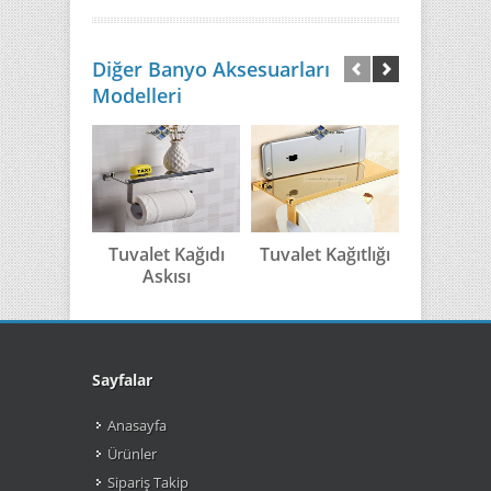
Diğer Banyo Aksesuarları
Modelleri
Tuvalet Kağıdı
Tuvalet Kağıtlığı
Antik E
Askısı
Tuvalet K
Sayfalar
Anasayfa
Ürünler
Sipariş Takip