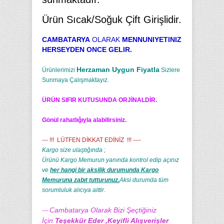
Ürün Sıcak/Soğuk Çift Girişlidir.
CAMBATARYA
OLARAK
MENNUNIYETINIZ
HERSEYDEN ONCE GELIR.
Herzaman Uygun Fiyatla
Ürünlerimizi
Sizlere
Sunmaya Çalışmaktayız.
ÜRÜN SIFIR KUTUSUNDA ORJİNALDİR.
Gönül rahatlığıyla alabilirsiniz.
--- !!! LÜTFEN DİKKAT EDİNİZ !!! ----
Kargo size ulaştığında ;
Ürünü Kargo Memurun yanında kontrol edip açınız
ve
her hangi bir aksilik durumunda Kargo
Memuruna zabıt tutturunuz.
Aksi durumda tüm
sorumluluk alıcıya aittir.
Cambatarya Olarak Bizi Şeçtiğiniz
---
İçin
Teşekkür Eder ,Keyifli Alışverişler