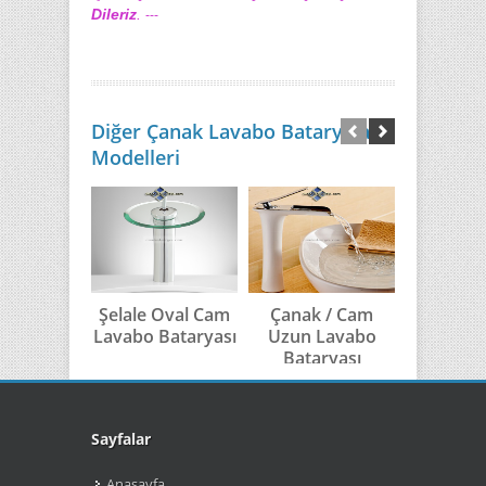
Dileriz
.
---
Diğer Çanak Lavabo Bataryaları
Modelleri
Şelale Oval Cam
Çanak / Cam
Çanak 
Lavabo Bataryası
Uzun Lavabo
Batar
Bataryası
Sayfalar
Anasayfa