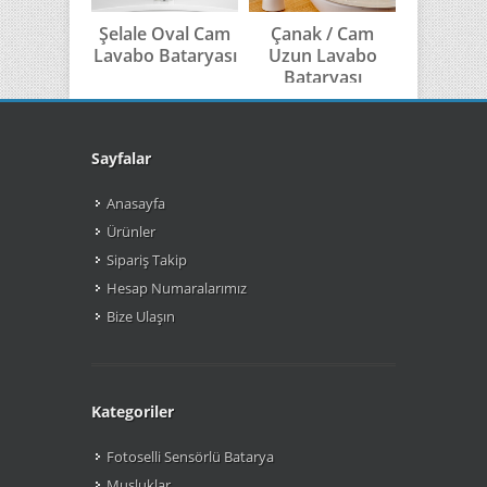
Şelale Oval Cam
Çanak / Cam
Çanak 
Lavabo Bataryası
Uzun Lavabo
Batar
Bataryası
Sayfalar
Anasayfa
Ürünler
Sipariş Takip
Hesap Numaralarımız
Bize Ulaşın
Kategoriler
Fotoselli Sensörlü Batarya
Musluklar