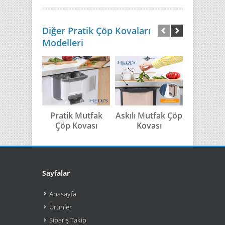
Diğer Pratik Çöp Kovaları
Modelleri
Pratik Mutfak
Askılı Mutfak Çöp
Hazneli A
Çöp Kovası
Kovası
Mutfa
Kov
Sayfalar
Anasayfa
Ürünler
Sipariş Takip