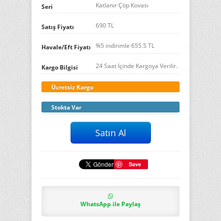
Katlanır Çöp Kovası
Seri
690 TL
Satış Fiyatı
%5 indirimle
655.5
TL
Havale/Eft Fiyatı
24 Saat İçinde Kargoya Verilir.
Kargo Bilgisi
Ücretsiz Kargo
Stokta Var
Save
WhatsApp ile Paylaş