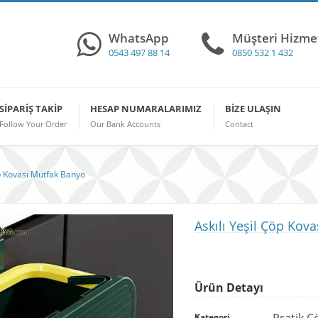
WhatsApp
Müşteri Hizmet
0543 497 88 14
0850 532 1 432
SIPARIŞ TAKIP
HESAP NUMARALARIMIZ
BIZE ULAŞIN
Follow Your Order
Our Bank Accounts
Contact
öp Kovası Mutfak Banyo
Askılı Yeşil Çöp Kov
Ürün Detayı
Pratik Ç
Kategori