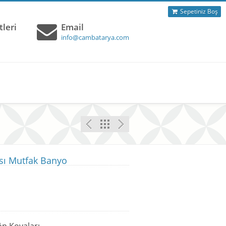
Sepetiniz Boş
leri
Email
info@cambatarya.com
ası Mutfak Banyo
öp Kovaları