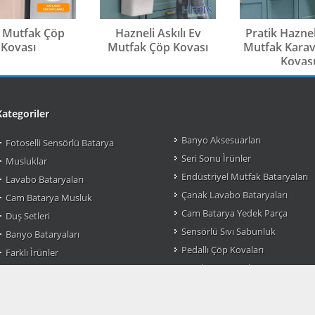
ı Mutfak Çöp
Hazneli Askılı Ev
Pratik Haznel
Kovası
Mutfak Çöp Kovası
Mutfak Kara
Kovas
Kategoriler
Banyo Aksesuarları
Fotoselli Sensörlü Batarya
Seri Sonu Ìrünler
Musluklar
Endüstriyel Mutfak Bataryaları
Lavabo Bataryaları
Çanak Lavabo Bataryaları
Cam Batarya Musluk
Cam Batarya Yedek Parça
Duş Setleri
Sensörlü Sıvı Sabunluk
Banyo Bataryaları
Pedallı Çöp Kovaları
Farklı Ìrünler
Pratik Çöp Kovaları
Mutfak Bataryası Modelleri
Sensörlü Çöp Kovaları
Osmanlı Musluk
Çok Amaçlı Organizer
Taharet Muslukları