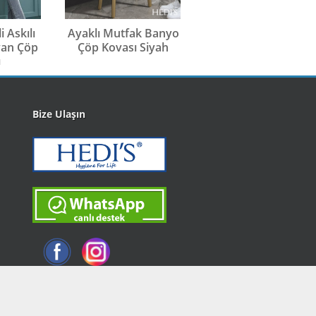
i Askılı
Ayaklı Mutfak Banyo
Ayaklı Çöp Kovası
van Çöp
Çöp Kovası Siyah
Yeşil
ı
Bize Ulaşın