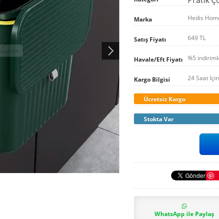
Hedis Hom
Marka
649 TL
Satış Fiyatı
%5 indirim
Havale/Eft Fiyatı
24 Saat İçi
Kargo Bilgisi
Ücretsiz Kargo
Stokta Var
WhatsApp ile Paylaş