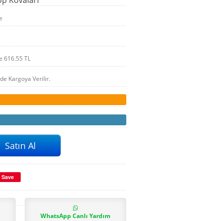
e
le
616.55
TL
nde Kargoya Verilir.
Save
WhatsApp Canlı Yardım