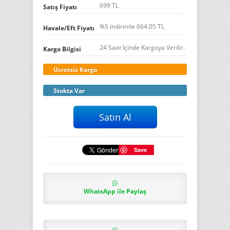
699 TL
Satış Fiyatı
%5 indirimle
664.05
TL
Havale/Eft Fiyatı
24 Saat İçinde Kargoya Verilir.
Kargo Bilgisi
Ücretsiz Kargo
Stokta Var
Save
WhatsApp ile Paylaş