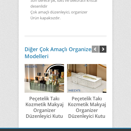
Son derece şık, lüks ve dekoratif kristal
desenlidir
Çok amaçlı düzenleyici, organizer
Ürün kapaksızdır.
Diğer Çok Amaçlı Organizer
Modelleri
Peçetelik Takı
Peçetelik Takı
Peçetel
Kozmetik Makyaj
Kozmetik Makyaj
Kozmetik
Organizer
Organizer
Düzenl
Düzenleyici Kutu
Düzenleyici Kutu
Organiz