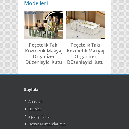
Modelleri
Peçetelik Takı
Peçetelik Takı
Peçetel
Kozmetik Makyaj
Kozmetik Makyaj
Kozmetik
Organizer
Organizer
Düzenl
Düzenleyici Kutu
Düzenleyici Kutu
Organiz
Sayfalar
Anasayfa
Ürünler
Sipariş Takip
Hesap Numaralarımız