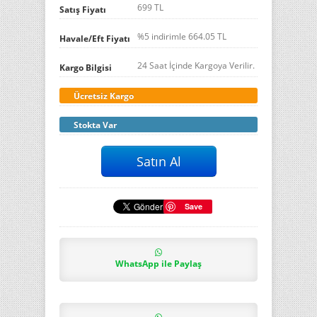
699 TL
Satış Fiyatı
%5 indirimle
664.05
TL
Havale/Eft Fiyatı
24 Saat İçinde Kargoya Verilir.
Kargo Bilgisi
Ücretsiz Kargo
Stokta Var
Save
WhatsApp ile Paylaş