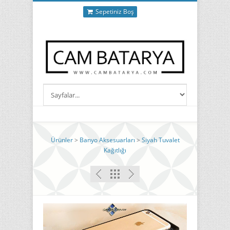
Sepetiniz Boş
Ürünler
>
Banyo Aksesuarları
>
Siyah Tuvalet
Kağıtlığı