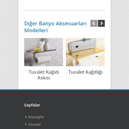
Diğer Banyo Aksesuarları
Modelleri
Tuvalet Kağıdı
Tuvalet Kağıtlığı
Antik E
Askısı
Tuvalet K
Sayfalar
Anasayfa
Ürünler