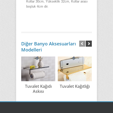
Kollar 30cm, Yükseklik 32cm, Kollar arası
boşluk 4cm dir.
Diğer Banyo Aksesuarları
Modelleri
Tuvalet Kağıdı
Tuvalet Kağıtlığı
Antik E
Askısı
Tuvalet K