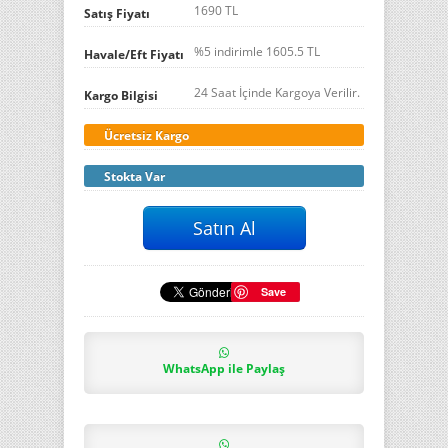
1690 TL
Satış Fiyatı
%5 indirimle
1605.5
TL
Havale/Eft Fiyatı
24 Saat İçinde Kargoya Verilir.
Kargo Bilgisi
Ücretsiz Kargo
Stokta Var
Save
WhatsApp ile Paylaş