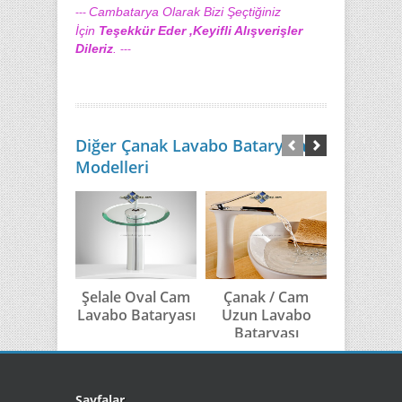
Cambatarya Olarak Bizi Şeçtiğiniz
---
İçin
Teşekkür Eder ,Keyifli Alışverişler
Dileriz
.
---
Diğer Çanak Lavabo Bataryaları
Modelleri
Şelale Oval Cam
Çanak / Cam
Çanak 
Lavabo Bataryası
Uzun Lavabo
Batar
Bataryası
Sayfalar