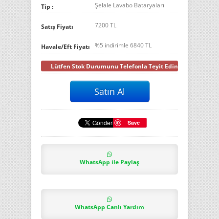
Şelale Lavabo Bataryaları
Tip :
7200 TL
Satış Fiyatı
%5 indirimle
6840
TL
Havale/Eft Fiyatı
Lütfen Stok Durumunu Telefonla Teyit Ediniz
Save
WhatsApp ile Paylaş
WhatsApp Canlı Yardım