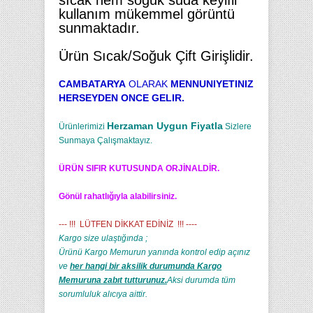
sıcak hem soğuk suda keyifli
kullanım mükemmel görüntü
sunmaktadır.
Ürün Sıcak/Soğuk Çift Girişlidir.
CAMBATARYA
OLARAK
MENNUNIYETINIZ
HERSEYDEN ONCE GELIR.
Herzaman Uygun Fiyatla
Ürünlerimizi
Sizlere
Sunmaya Çalışmaktayız.
ÜRÜN SIFIR KUTUSUNDA ORJİNALDİR.
Gönül rahatlığıyla alabilirsiniz.
--- !!! LÜTFEN DİKKAT EDİNİZ !!! ----
Kargo size ulaştığında ;
Ürünü Kargo Memurun yanında kontrol edip açınız
ve
her hangi bir aksilik durumunda Kargo
Memuruna zabıt tutturunuz.
Aksi durumda tüm
sorumluluk alıcıya aittir.