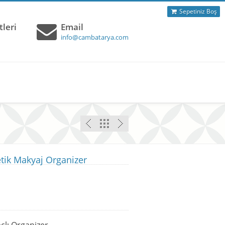
Sepetiniz Boş
leri
Email
info@cambatarya.com
tik Makyaj Organizer
lı Organizer