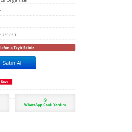
e
le
759.05
TL
efonla Teyit Ediniz
Save
WhatsApp Canlı Yardım