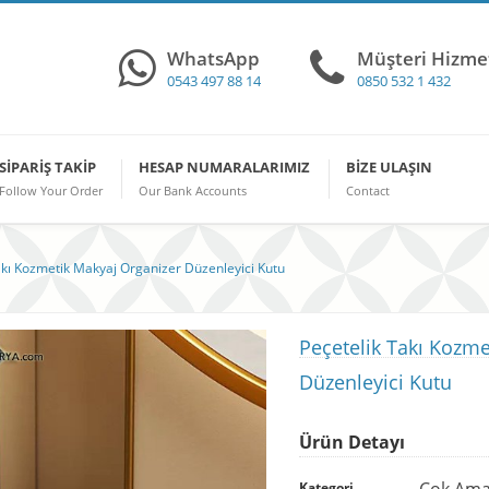
WhatsApp
Müşteri Hizmet
0543 497 88 14
0850 532 1 432
SIPARIŞ TAKIP
HESAP NUMARALARIMIZ
BIZE ULAŞIN
Follow Your Order
Our Bank Accounts
Contact
akı Kozmetik Makyaj Organizer Düzenleyici Kutu
Peçetelik Takı Kozme
Düzenleyici Kutu
Ürün Detayı
Çok Amaç
Kategori