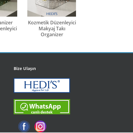
anizer
Kozmetik Düzenleyici
Masaüstü Makyaj
nleyici
Makyaj Takı
Organizeri Kozmeti
Organizer
Takı Düzenleyici
Bize Ulaşın