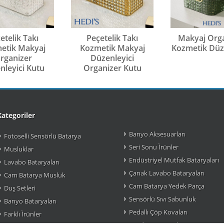
etelik Takı
Peçetelik Takı
Makyaj Org
etik Makyaj
Kozmetik Makyaj
Kozmetik Düze
rganizer
Düzenleyici
nleyici Kutu
Organizer Kutu
Kategoriler
Banyo Aksesuarları
Fotoselli Sensörlü Batarya
Seri Sonu Ìrünler
Musluklar
Endüstriyel Mutfak Bataryaları
Lavabo Bataryaları
Çanak Lavabo Bataryaları
Cam Batarya Musluk
Cam Batarya Yedek Parça
Duş Setleri
Sensörlü Sıvı Sabunluk
Banyo Bataryaları
Pedallı Çöp Kovaları
Farklı Ìrünler