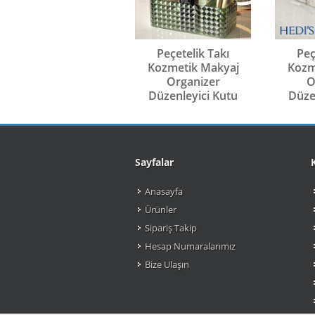
Peçetelik Takı
Peç
Kozmetik Makyaj
Kozm
Organizer
O
Düzenleyici Kutu
Düze
Sayfalar
Anasayfa
Ürünler
Sipariş Takip
Hesap Numaralarımız
Bize Ulaşın