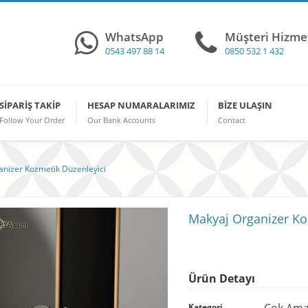
WhatsApp
Müşteri Hizmet
0543 497 88 14
0850 532 1 432
SIPARIŞ TAKIP
HESAP NUMARALARIMIZ
BIZE ULAŞIN
Follow Your Order
Our Bank Accounts
Contact
nizer Kozmetik Düzenleyici
Makyaj Organizer Ko
Ürün Detayı
Çok Amaç
Kategori