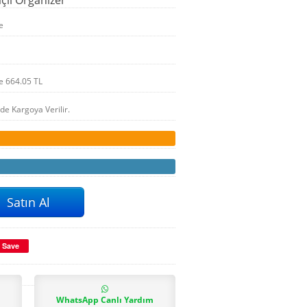
e
le
664.05
TL
nde Kargoya Verilir.
Save
WhatsApp Canlı Yardım