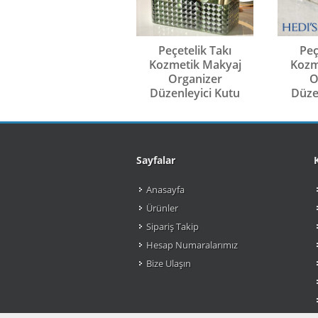
Peçetelik Takı
Peç
Kozmetik Makyaj
Kozm
Organizer
O
Düzenleyici Kutu
Düze
Sayfalar
Anasayfa
Ürünler
Sipariş Takip
Hesap Numaralarımız
Bize Ulaşın