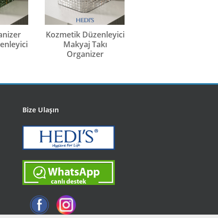
anizer
Kozmetik Düzenleyici
Masaüstü Makyaj
nleyici
Makyaj Takı
Organizeri Kozmeti
Organizer
Takı Düzenleyici
Bize Ulaşın