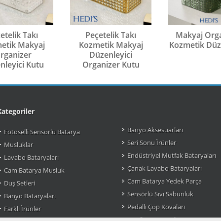
etelik Takı
Peçetelik Takı
Makyaj Org
etik Makyaj
Kozmetik Makyaj
Kozmetik Düze
rganizer
Düzenleyici
nleyici Kutu
Organizer Kutu
Kategoriler
Banyo Aksesuarları
Fotoselli Sensörlü Batarya
Seri Sonu Ìrünler
Musluklar
Endüstriyel Mutfak Bataryaları
Lavabo Bataryaları
Çanak Lavabo Bataryaları
Cam Batarya Musluk
Cam Batarya Yedek Parça
Duş Setleri
Sensörlü Sıvı Sabunluk
Banyo Bataryaları
Pedallı Çöp Kovaları
Farklı Ìrünler
Pratik Çöp Kovaları