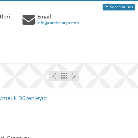
Sepetiniz Boş
leri
Email
info@cambatarya.com
zmetik Düzenleyici
lı Organizer