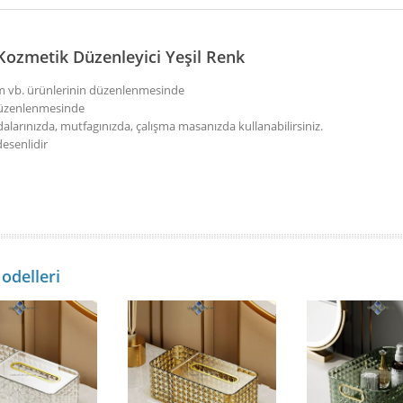
ozmetik Düzenleyici Yeşil Renk
üm vb. ürünlerinin düzenlenmesinde
n düzenlenmesinde
larınızda, mutfagınızda, çalışma masanızda kullanabilirsiniz.
desenlidir
odelleri