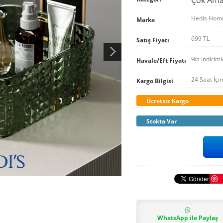
Hedis Hom
Marka
699 TL
Satış Fiyatı
%5 indirim
Havale/Eft Fiyatı
24 Saat İçi
Kargo Bilgisi
Ücretsiz Kargo
Stokta Var
WhatsApp ile Paylaş