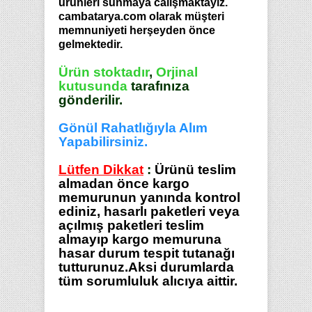
ürünleri sunmaya calışmaktayız.
cambatarya.com olarak müşteri
memnuniyeti herşeyden önce
gelmektedir.
Ürün stoktadır
,
Orjinal
kutusunda
tarafınıza
gönderilir.
Gönül Rahatlığıyla Alım
Yapabilirsiniz.
Lütfen Dikkat
:
Ürünü teslim
almadan önce kargo
memurunun yanında kontrol
ediniz, hasarlı paketleri veya
açılmış paketleri teslim
almayıp kargo memuruna
hasar durum tespit tutanağı
tutturunuz.Aksi durumlarda
tüm sorumluluk alıcıya aittir.