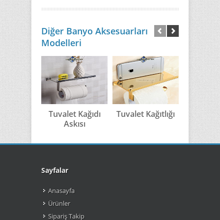
Diğer Banyo Aksesuarları
Modelleri
Tuvalet Kağıdı
Tuvalet Kağıtlığı
Antik E
Askısı
Tuvalet K
Sayfalar
Anasayfa
Ürünler
Sipariş Takip