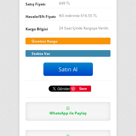
649 TL
Satış Fiyatı
%5 indirimle
616.55
TL
Havale/Eft Fiyatı
24 Saat İçinde Kargoya Verilir.
Kargo Bilgisi
Ücretsiz Kargo
Stokta Var
Save
WhatsApp ile Paylaş