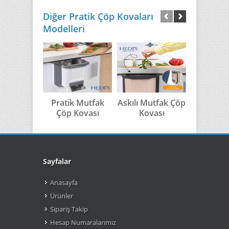
Diğer Pratik Çöp Kovaları
Modelleri
Pratik Mutfak
Askılı Mutfak Çöp
Hazneli A
Çöp Kovası
Kovası
Mutfa
Kov
Sayfalar
Anasayfa
Ürünler
Sipariş Takip
Hesap Numaralarımız