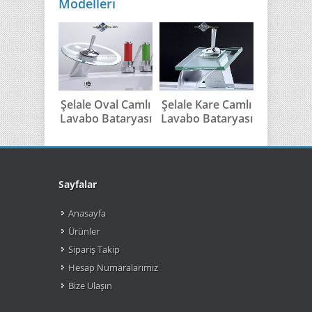
Modelleri
Şelale Oval Camlı
Şelale Kare Camlı
Şelale
Lavabo Bataryası
Lavabo Bataryası
Cam L
Bata
Sayfalar
Anasayfa
Ürünler
Sipariş Takip
Hesap Numaralarımız
Bize Ulaşın