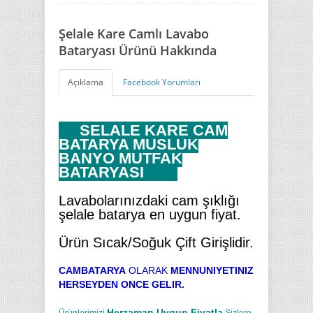
Şelale Kare Camlı Lavabo
Bataryası Ürünü Hakkında
Açıklama
Facebook Yorumları
ŞELALE KARE CAM
BATARYA MUSLUK
BANYO MUTFAK
BATARYASI
Lavabolarınızdaki cam şıklığı
şelale batarya en uygun fiyat.
Ürün Sıcak/Soğuk Çift Girişlidir.
CAMBATARYA
OLARAK
MENNUNIYETINIZ
HERSEYDEN ONCE GELIR.
Herzaman Uygun Fiyatla