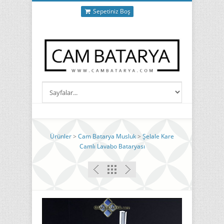
Sepetiniz Boş
Ürünler
>
Cam Batarya Musluk
>
Şelale Kare
Camlı Lavabo Bataryası