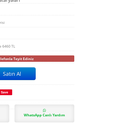
isi
le
6460
TL
efonla Teyit Ediniz
Save
WhatsApp Canlı Yardım