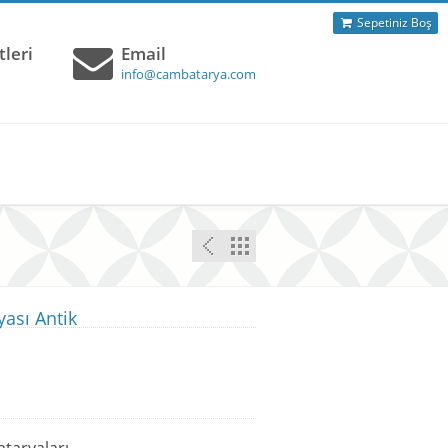
Sepetiniz Boş
leri
Email
info@cambatarya.com
ası Antik
taryaları