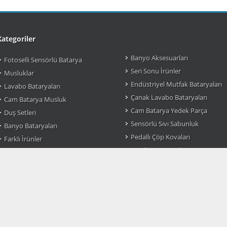
Kategoriler
Banyo Aksesuarları
Fotoselli Sensörlü Batarya
Seri Sonu Ìrünler
Musluklar
Endüstriyel Mutfak Bataryaları
Lavabo Bataryaları
Çanak Lavabo Bataryaları
Cam Batarya Musluk
Cam Batarya Yedek Parça
Duş Setleri
Sensörlü Sıvı Sabunluk
Banyo Bataryaları
Pedallı Çöp Kovaları
Farklı Ìrünler
Pratik Çöp Kovaları
Mutfak Bataryası Modelleri
Sensörlü Çöp Kovaları
Osmanlı Musluk
Çok Amaçlı Organizer
Taharet Muslukları
m Batarya Armatürleri.