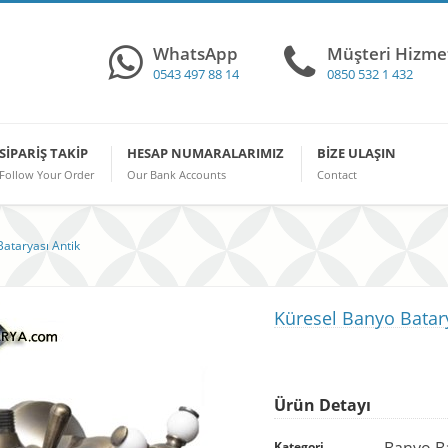
WhatsApp
Müşteri Hizmet
0543 497 88 14
0850 532 1 432
SIPARIŞ TAKIP
HESAP NUMARALARIMIZ
BIZE ULAŞIN
Follow Your Order
Our Bank Accounts
Contact
ataryası Antik
Küresel Banyo Batary
Ürün Detayı
Banyo Ba
Kategori