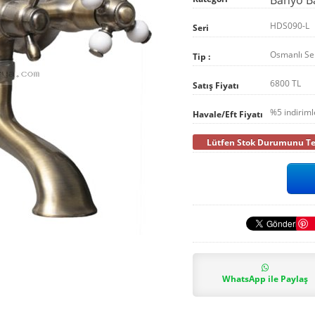
HDS090-L
Seri
Osmanlı Ser
Tip :
6800 TL
Satış Fiyatı
%5 indirim
Havale/Eft Fiyatı
Lütfen Stok Durumunu Tel
WhatsApp ile Paylaş