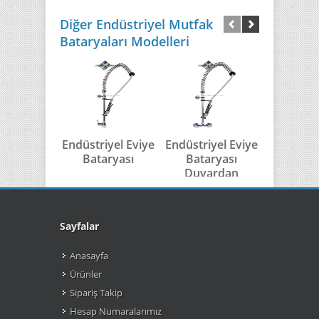
Diğer Endüstriyel Mutfak
Bataryaları Modelleri
Endüstriyel Eviye
Endüstriyel Eviye
Endüst
Bataryası
Bataryası
Mutfak B
Duvardan
Sayfalar
Anasayfa
Ürünler
Sipariş Takip
Hesap Numaralarımız