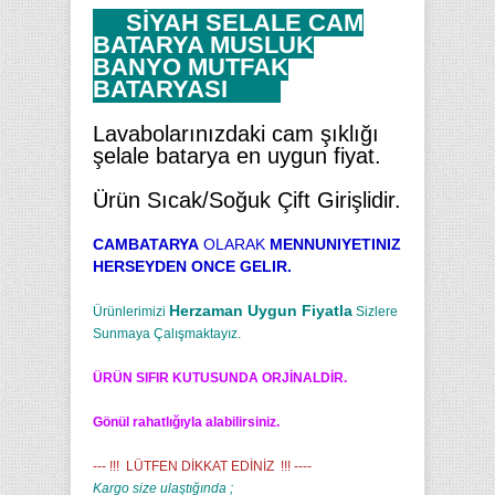
SİYAH ŞELALE CAM
BATARYA MUSLUK
BANYO MUTFAK
BATARYASI
Lavabolarınızdaki cam şıklığı
şelale batarya en uygun fiyat.
Ürün Sıcak/Soğuk Çift Girişlidir.
CAMBATARYA
OLARAK
MENNUNIYETINIZ
HERSEYDEN ONCE GELIR.
Herzaman Uygun Fiyatla
Ürünlerimizi
Sizlere
Sunmaya Çalışmaktayız.
ÜRÜN SIFIR KUTUSUNDA ORJİNALDİR.
Gönül rahatlığıyla alabilirsiniz.
--- !!! LÜTFEN DİKKAT EDİNİZ !!! ----
Kargo size ulaştığında ;