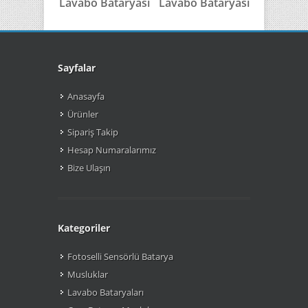
Lavabo Bataryası
Lavabo Bataryası
Cam L
Bata
Sayfalar
Anasayfa
Ürünler
Sipariş Takip
Hesap Numaralarımız
Bize Ulaşın
Kategoriler
Fotoselli Sensörlü Batarya
Musluklar
Lavabo Bataryaları